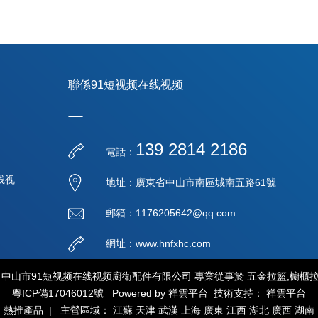
聯係91短视频在线视频
139 2814 2186
電話：
线视
地址：廣東省中山市南區城南五路61號
郵箱：1176205642@qq.com
網址：www.hnfxhc.com
nfxhc.com/ 中山市91短视频在线视频廚衛配件有限公司 專業從事於
五金拉籃
,
櫥櫃
粵ICP備17046012號
Powered by
祥雲平台
技術支持：
祥雲平台
熱推產品
| 主營區域：
江蘇
天津
武漢
上海
廣東
江西
湖北
廣西
湖南